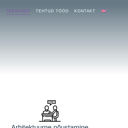
T
TEENUSED
TEHTUD TÖÖD
KONTAKT
Arhitektuurne nõustamine