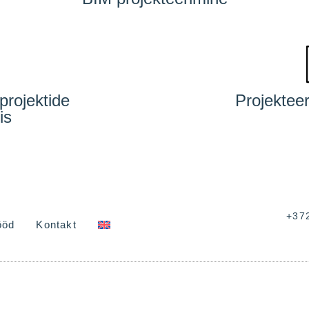
projektide
Projektee
is
+37
ööd
Kontakt