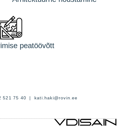
rimise peatöövõtt
2 521 75 40
|
kati.haki@rovin.ee