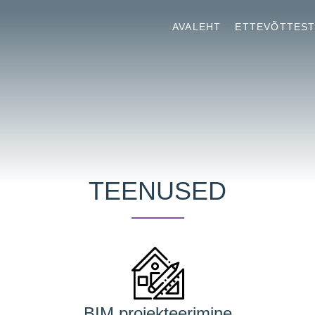
AVALEHT
ETTEVÕTTES
TEENUSED
BIM projekteerimine